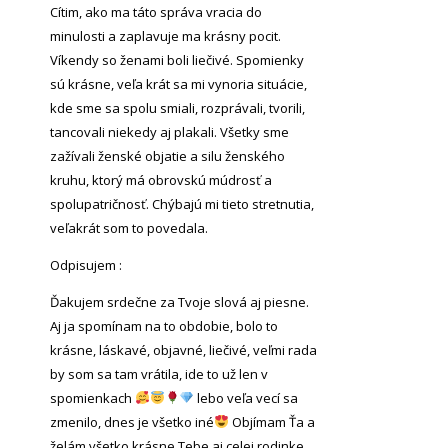
Cítim, ako ma táto správa vracia do
minulosti a zaplavuje ma krásny pocit.
Víkendy so ženami boli liečivé. Spomienky
sú krásne, veľa krát sa mi vynoria situácie,
kde sme sa spolu smiali, rozprávali, tvorili,
tancovali niekedy aj plakali. Všetky sme
zažívali ženské objatie a silu ženského
kruhu, ktorý má obrovskú múdrosť a
spolupatričnosť. Chýbajú mi tieto stretnutia,
veľakrát som to povedala.
Odpisujem :
Ďakujem srdečne za Tvoje slová aj piesne.
Aj ja spomínam na to obdobie, bolo to
krásne, láskavé, objavné, liečivé, veľmi rada
by som sa tam vrátila, ide to už len v
spomienkach
lebo veľa vecí sa
zmenilo, dnes je všetko iné
Objímam Ťa a
želám všetko krásne Tebe aj celej rodinke