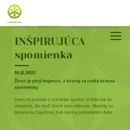
ÚVOD
REFERENCIE
INŠPIRUJÚCA SPOMIENKA
INŠPIRUJÚCA
spomienka
16.11.2025
Život je plný hojnosti, z ktorej sa rodia krásne
spomienky
Dnes mi pristala v schránke správa. Vrátila ma do
minulosti, do chvíľ, ktoré som milovala. Víkendy so
ženami na Zaježovej boli naozaj pohladením duše.