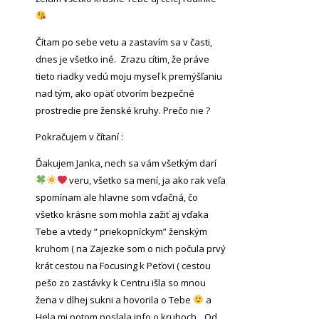
Čítam po sebe vetu a zastavím sa v časti,
dnes je všetko iné. Zrazu cítim, že práve
tieto riadky vedú moju myseľ k premýšľaniu
nad tým, ako opäť otvorím bezpečné
prostredie pre ženské kruhy. Prečo nie ?
Pokračujem v čítaní :
Ďakujem Janka, nech sa vám všetkým darí
veru, všetko sa mení, ja ako rak veľa
spomínam ale hlavne som vďačná, čo
všetko krásne som mohla zažiť aj vďaka
Tebe a vtedy “ priekopníckym” ženským
kruhom ( na Zajezke som o nich počula prvý
krát cestou na Focusing k Peťovi ( cestou
pešo zo zastávky k Centru išla so mnou
žena v dlhej sukni a hovorila o Tebe
a
Hela mi potom poslala info o kruhoch…Od