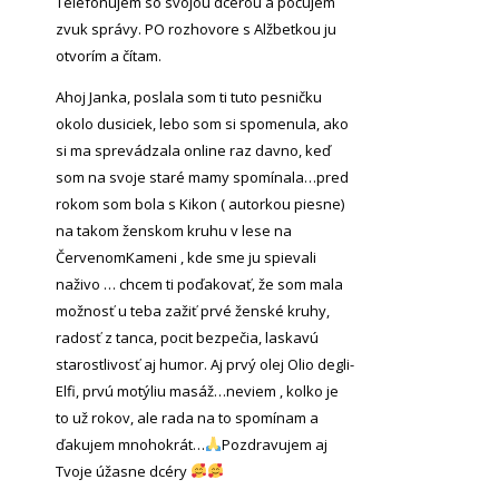
Telefonujem so svojou dcérou a počujem
zvuk správy. PO rozhovore s Alžbetkou ju
otvorím a čítam.
Ahoj Janka, poslala som ti tuto pesničku
okolo dusiciek, lebo som si spomenula, ako
si ma sprevádzala online raz davno, keď
som na svoje staré mamy spomínala…pred
rokom som bola s Kikon ( autorkou piesne)
na takom ženskom kruhu v lese na
ČervenomKameni , kde sme ju spievali
naživo … chcem ti poďakovať, že som mala
možnosť u teba zažiť prvé ženské kruhy,
radosť z tanca, pocit bezpečia, laskavú
starostlivosť aj humor. Aj prvý olej Olio degli-
Elfi, prvú motýliu masáž…neviem , kolko je
to už rokov, ale rada na to spomínam a
ďakujem mnohokrát…
Pozdravujem aj
Tvoje úžasne dcéry