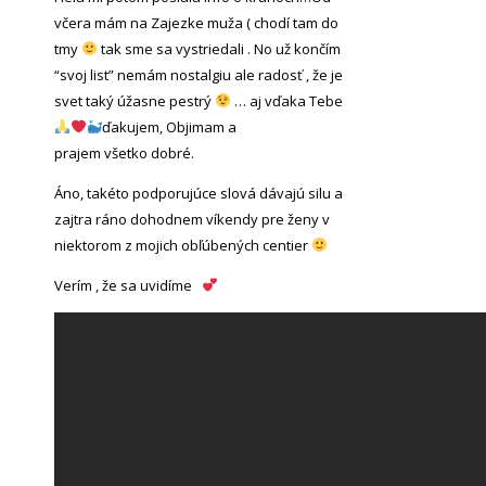
včera mám na Zajezke muža ( chodí tam do
tmy
tak sme sa vystriedali . No už končím
“svoj list” nemám nostalgiu ale radosť , že je
svet taký úžasne pestrý
… aj vďaka Tebe
ďakujem, Objimam a
prajem všetko dobré.
Áno, takéto podporujúce slová dávajú silu a
zajtra ráno dohodnem víkendy pre ženy v
niektorom z mojich obľúbených centier
Verím , že sa uvidíme