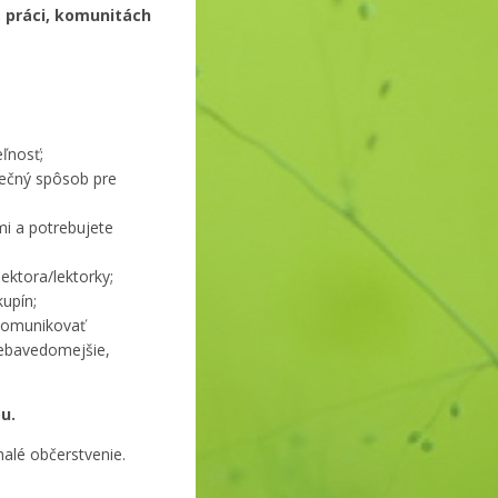
h, práci, komunitách
ľnosť;
pečný spôsob pre
mi a potrebujete
ektora/lektorky;
upín;
 komunikovať
 sebavedomejšie,
u.
malé občerstvenie.