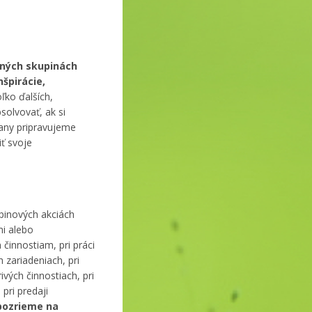
orných skupinách
nšpirácie,
ľko ďalších,
solvovať, ak si
trany pripravujeme
ť svoje
pinových akciách
mi alebo
činnostiam, pri práci
 zariadeniach, pri
vých činnostiach, pri
pri predaji
pozrieme na