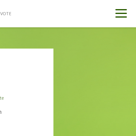
IVOTE
te
n