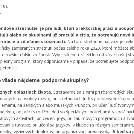
10€
endové stretnutie je pre ľudí, ktorí o lektorskej práci a podp
žujú alebo so skupinami už pracujú a cítia, že potrebujú nové i
ormácie a zdieľanie skúseností.
Na toto stretnutie nadväzuje nieko
ificky zameraných stretnutí počas celého roka 2020, ktoré môžete ab
te rozšíriť ďalšie zručnosti. Výber víkendu záleží len od vás z našej s
lexný program, ktorý odporúčame v prípade, že potrebujete podpori
petencie.
 všade nájdeme podporné skupiny?
ôznych oblastiach života.
Stretávame sa s nimi pri rôznorodých sku
raných na osobný rozvoj, pri stretnutiach ľudí s podobnými záujma
lémami, na ženských alebo mužských kruhoch, pri učení ľudí tvorivým 
ádežou, pri práci s rodičmi detí so špeciálnymi potrebami, v sociálnych
bových aktivitách, pri cvičení jogy, pri záujmových programoch a tvori
ovaní a turistike, pri učení sa jazykov, v kluboch s rôznym zameraním, 
etiky, výživových doplnkov, pri organizovaní prednášok,.
A keď sa 