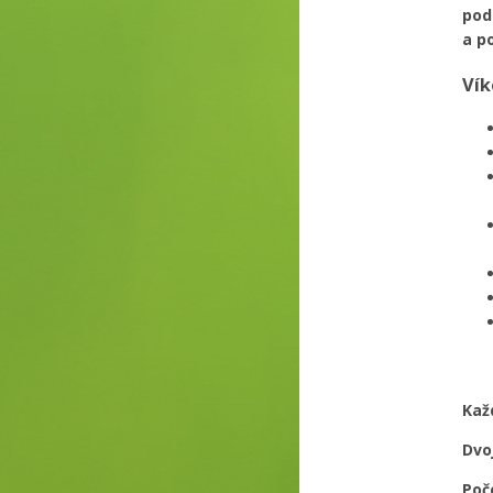
pod
a p
Vík
Kaž
Dvo
Poč