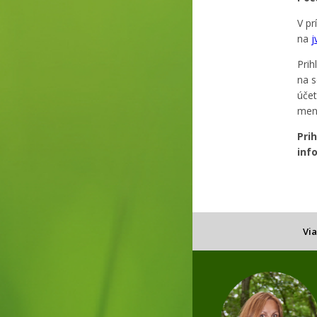
V pr
na
j
Prih
na s
úče
men
Pri
info
Vi