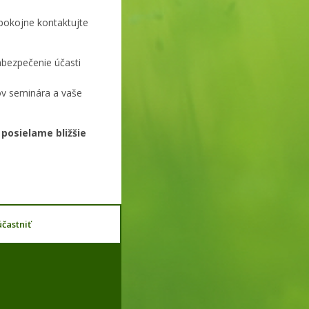
pokojne kontaktujte
abezpečenie účasti
v seminára a vaše
posielame bližšie
častniť