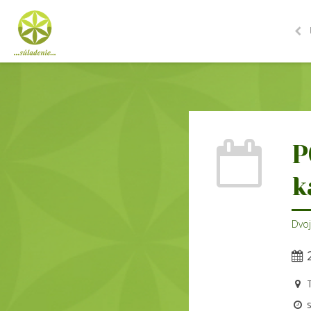
P
k
Dvo
2
T
s