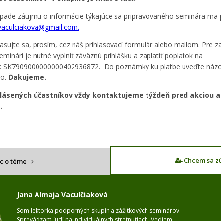
ípade záujmu o informácie týkajúce sa pripravovaného seminára ma 
vaculciakova@gmail.com.
lasujte sa, prosím, cez náš prihlasovací formulár alebo mailom. Pre z
eminári je nutné vyplniť záväznú prihlášku a zaplatiť poplatok na
t: SK7909000000000402936872. Do poznámky ku platbe uveďte názo
o.
Ďakujeme.
hlásených účastníkov vždy kontaktujeme týždeň pred akciou a 
.
Chcem sa zú
ac o téme
Jana Almaja Vaculčiaková
Som lektorka podporných skupín a zážitkových seminárov.
Sprevádzam ľudí na individuálnych stretnutiach. Vediem