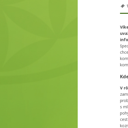
1
Vík
uva
inf
špec
chce
komp
kom
Kde
V r
zame
prob
s ml
pohy
cest
kozm