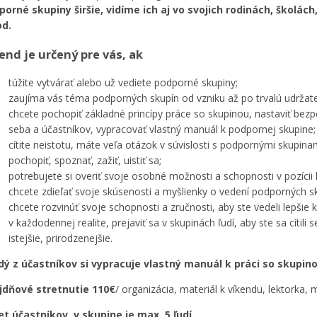
porné skupiny širšie, vidíme ich aj vo svojich rodinách, školác
od.
end je určený pre vás, ak
túžite vytvárať alebo už vediete podporné skupiny;
zaujíma vás téma podporných skupín od vzniku až po trvalú udržate
chcete pochopiť základné princípy práce so skupinou, nastaviť bez
seba a účastníkov, vypracovať vlastný manuál k podpornej skupine
;
cítite neistotu, máte veľa otázok v súvislosti s podpornými skupina
pochopiť, spoznať, zažiť, uistiť sa;
potrebujete si overiť svoje osobné možnosti a schopnosti v pozícii l
chcete zdieľať svoje skúsenosti a myšlienky o vedení podporných sk
chcete rozvinúť svoje schopnosti a zručnosti, aby ste vedeli lepšie
v každodennej realite, prejaviť sa v skupinách ľudí, aby ste sa cítili
istejšie, prirodzenejšie.
dý z účastníkov si vypracuje vlastný manuál k práci so skupino
jdňové stretnutie 110€
/ organizácia, materiál k víkendu, lektorka, 
et účastníkov v skupine je max. 5 ľudí.