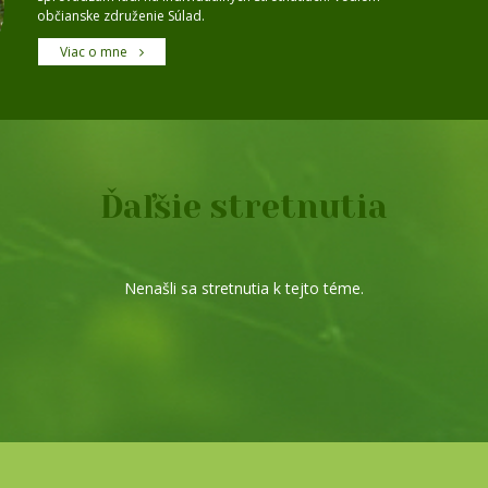
občianske združenie Súlad.
Viac o mne
Ďaľšie stretnutia
Nenašli sa stretnutia k tejto téme.