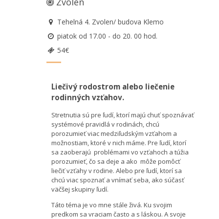
Zvolen
Tehelná 4. Zvolen/ budova Klemo
piatok od 17.00 - do 20. 00 hod.
54€
Liečivý rodostrom alebo liečenie
rodinných vzťahov.
Stretnutia sú pre ľudí, ktorí majú chuť spoznávať
systémové pravidlá v rodinách, chcú
porozumieť viac medziľudským vzťahom a
možnostiam, ktoré v nich máme. Pre ľudí, ktorí
sa zaoberajú problémami vo vzťahoch a túžia
porozumieť, čo sa deje a ako môže pomôcť
liečiť vzťahy v rodine. Alebo pre ľudí, ktorí sa
chcú viac spoznať a vnímať seba, ako súčasť
väčšej skupiny ľudí.
Táto téma je vo mne stále živá. Ku svojim
predkom sa vraciam často a s láskou. A svoje