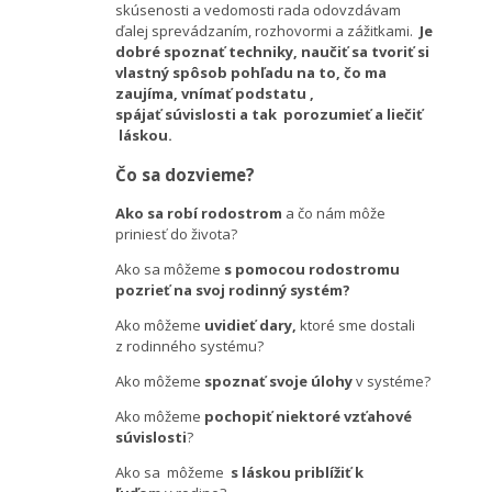
skúsenosti a vedomosti rada odovzdávam
ďalej sprevádzaním, rozhovormi a zážitkami.
Je
dobré spoznať techniky, naučiť sa tvoriť si
vlastný spôsob pohľadu na to, čo ma
zaujíma, vnímať podstatu ,
spájať súvislosti a tak porozumieť a liečiť
láskou.
Čo sa dozvieme?
Ako sa robí rodostrom
a čo nám môže
priniesť do života?
Ako sa môžeme
s pomocou rodostromu
pozrieť na svoj rodinný systém?
Ako môžeme
uvidieť dary,
ktoré sme dostali
z rodinného systému?
Ako môžeme
spoznať svoje úlohy
v systéme?
Ako môžeme
pochopiť niektoré vzťahové
súvislosti
?
Ako sa môžeme
s láskou priblížiť k