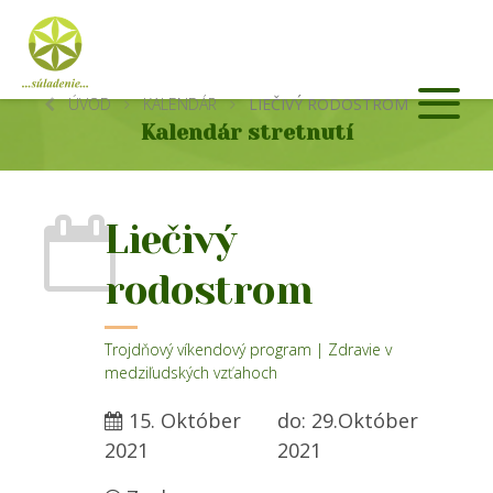
ÚVOD
KALENDÁR
LIEČIVÝ RODOSTROM
Kalendár stretnutí
Liečivý
rodostrom
Trojdňový víkendový program | Zdravie v
medziľudských vzťahoch
15. Október
do: 29.Október
2021
2021