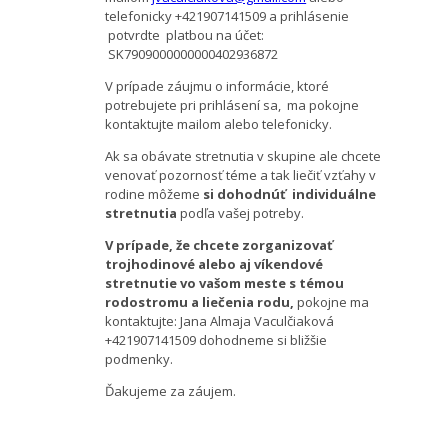
telefonicky +421907141509 a prihlásenie
potvrdte platbou na účet:
SK7909000000000402936872
V prípade záujmu o informácie, ktoré
potrebujete pri prihlásení sa, ma pokojne
kontaktujte mailom alebo telefonicky.
Ak sa obávate stretnutia v skupine ale chcete
venovať pozornosť téme a tak liečiť vzťahy v
rodine môžeme
si dohodnúť individuálne
stretnutia
podľa vašej potreby.
V prípade, že chcete zorganizovať
trojhodinové alebo aj víkendové
stretnutie vo vašom meste s témou
rodostromu a liečenia rodu,
pokojne ma
kontaktujte: Jana Almaja Vaculčiaková
+421907141509 dohodneme si bližšie
podmenky.
Ďakujeme za záujem.