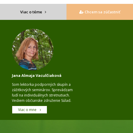
Viac o téme
Chcem sa zúčastniť
Jana Almaja Vaculčiaková
Som lektorka podporných skupín a
zážitkových seminárov. Sprevádzam
ľudí na individuálnych stretnutiach.
Vediem občianske združenie Súlad.
Viac o mne