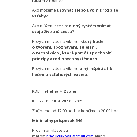
ľuďom
v rodine?
Ako môžeme
urovnať alebo uvoľniť rozbité
vzťahy
?
Ako môžeme cez
rodinný systém vnímať
svoju životnú cestu?
Pozývame vás na víkend,
ktorý bude
o tvorení, spoznávaní, zdieľaní,
o technikách , ktoré pomôžu pochopiť
princípy v rodinných systémoch.
Pozývame vás na víkend
plný inšpirácií k
liečeniu vzťahových väzieb.
KDE? T
ehelná 4. Zvolen
KEDY?
15
. 10. a 29.10. 2021
Začíname od 17.00 hod. a končíme o 20.00 hod.
Minimálny príspevok 54€
Prosím prihláste sa
mailom
jvaculciakova@gmail.com
alebo