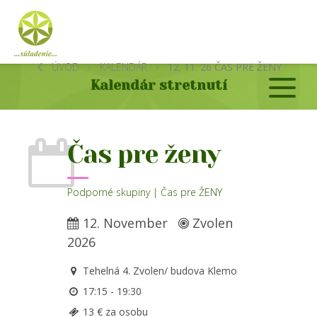
ÚVOD
KALENDÁR
12. 11. 26 ČAS PRE ŽENY
Kalendár stretnutí
Čas pre ženy
Podporné skupiny | Čas pre ŽENY
12. November
Zvolen
2026
Tehelná 4. Zvolen/ budova Klemo
17:15 - 19:30
13 € za osobu