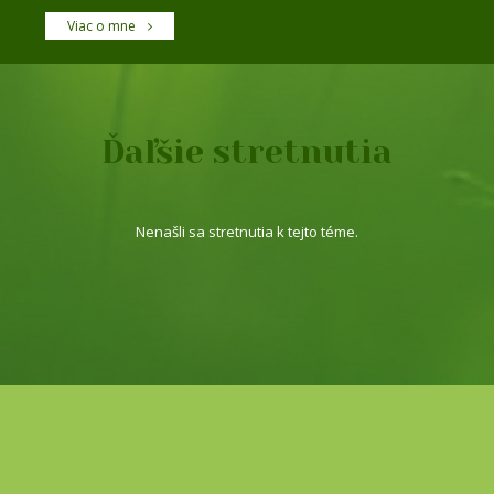
Viac o mne
Ďaľšie stretnutia
Nenašli sa stretnutia k tejto téme.
© 2026 sulad.sk | Občianske združenie SÚLAD
+421 Design Studio