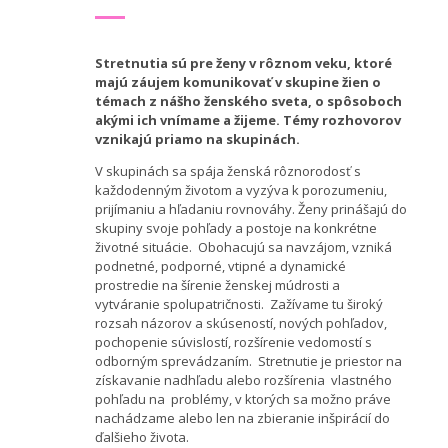
Stretnutia sú pre ženy v rôznom veku, ktoré
majú záujem komunikovať v skupine žien o
témach z nášho ženského sveta, o spôsoboch
akými ich vnímame a žijeme
. Témy rozhovorov
vznikajú priamo na skupinách.
V skupinách sa spája ženská rôznorodosť s
každodenným životom a vyzýva k porozumeniu,
prijímaniu a hľadaniu rovnováhy. Ženy prinášajú do
skupiny svoje pohľady a postoje na konkrétne
životné situácie. Obohacujú sa navzájom, vzniká
podnetné, podporné, vtipné a dynamické
prostredie na šírenie ženskej múdrosti a
vytváranie spolupatričnosti. Zažívame tu široký
rozsah názorov a skúseností, nových pohľadov,
pochopenie súvislostí, rozšírenie vedomostí s
odborným sprevádzaním. Stretnutie je priestor na
získavanie nadhľadu alebo rozšírenia vlastného
pohľadu na problémy, v ktorých sa možno práve
nachádzame alebo len na zbieranie inšpirácií do
ďalšieho života.