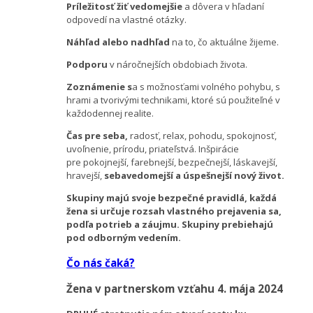
Príležitosť žiť vedomejšie
a dôvera v hľadaní
odpovedí na vlastné otázky.
Náhľad alebo nadhľad
na to, čo aktuálne žijeme.
Podporu
v náročnejších obdobiach života.
Zoznámenie s
a s možnosťami volného pohybu, s
hrami a tvorivými technikami, ktoré sú použiteľné v
každodennej realite.
Čas pre seba,
radosť, relax, pohodu, spokojnosť,
uvoľnenie, prírodu, priateľstvá. Inšpirácie
pre
pokojnejší, farebnejší, bezpečnejší, láskavejší,
hravejší,
sebavedomejší a úspešnejší nový život.
Skupiny majú svoje bezpečné pravidlá, každá
žena si určuje rozsah vlastného prejavenia sa,
podľa potrieb a záujmu. Skupiny prebiehajú
pod odborným vedením.
Čo nás čaká?
Žena v partnerskom vzťahu 4. mája 2024