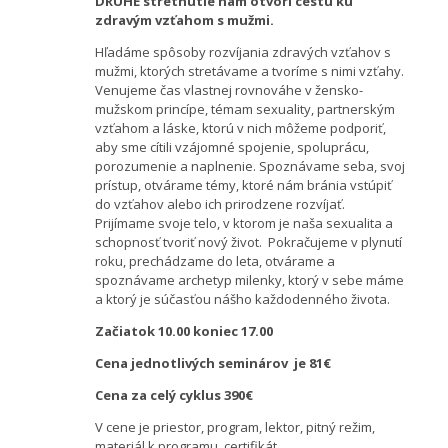
DRUHÉ stretnutie nám otvorí cestu ku
zdravým vzťahom s mužmi.
Hľadáme spôsoby rozvíjania zdravých vzťahov s
mužmi, ktorých stretávame a tvoríme s nimi vzťahy.
Venujeme čas vlastnej rovnováhe v žensko-
mužskom princípe, témam sexuality, partnerským
vzťahom a láske, ktorú v nich môžeme podporiť,
aby sme cítili vzájomné spojenie, spoluprácu,
porozumenie a naplnenie. Spoznávame seba, svoj
prístup, otvárame témy, ktoré nám bránia vstúpiť
do vzťahov alebo ich prirodzene rozvíjať.
Prijímame svoje telo, v ktorom je naša sexualita a
schopnosť tvoriť nový život. Pokračujeme v plynutí
roku, prechádzame do leta, otvárame a
spoznávame archetyp milenky, ktorý v sebe máme
a ktorý je súčasťou nášho každodenného života.
Začiatok 10.00 koniec 17.00
Cena jednotlivých seminárov je 81€
Cena za celý cyklus
390€
V cene je priestor, program, lektor, pitný režim,
materiál k programu, certifikát.