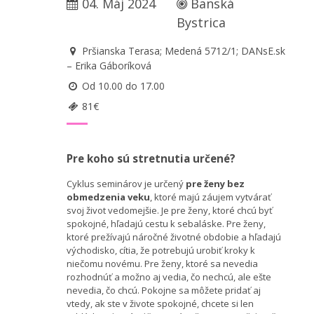
04. Máj 2024
Banská
Bystrica
Pršianska Terasa; Medená 5712/1; DANsE.sk
– Erika Gáboríková
Od 10.00 do 17.00
81€
Pre koho sú stretnutia určené?
Cyklus seminárov je určený
pre ženy bez
obmedzenia veku
, ktoré majú záujem vytvárať
svoj život vedomejšie. Je pre ženy, ktoré chcú byť
spokojné, hľadajú cestu k sebaláske. Pre ženy,
ktoré prežívajú náročné životné obdobie a hľadajú
východisko, cítia, že potrebujú urobiť kroky k
niečomu novému. Pre ženy, ktoré sa nevedia
rozhodnúť a možno aj vedia, čo nechcú, ale ešte
nevedia, čo chcú. Pokojne sa môžete pridať aj
vtedy, ak ste v živote spokojné, chcete si len