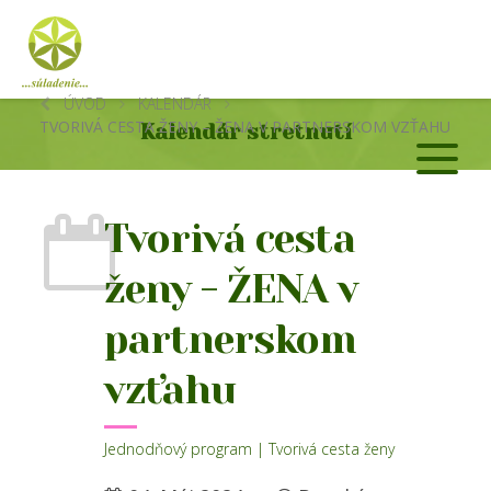
ÚVOD
KALENDÁR
TVORIVÁ CESTA ŽENY – ŽENA V PARTNERSKOM VZŤAHU
Kalendár stretnutí
Tvorivá cesta
ženy - ŽENA v
partnerskom
vzťahu
Jednodňový program | Tvorivá cesta ženy