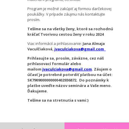
Program je možné zakúpiť aj formou darčekovej
poukážky. V prípade záujmu nás kontaktujte
prosím.
Tešíme sa na všetky ženy, ktoré sa rozhodnú
kráčať Tvorivou cestou ženy v roku 2024
Viac informácií a prihlasovanie:
Jana Almaja
Vaculčiaková,
jvaculciakova@gmail.com
Prihlasujte sa, prosím, záväzne, cez náš
prihlasovací formulár alebo
mailom
jvaculciakova@gmail.com
. Záujem o
účasť je potrebné potvrdiť platbou na účet:
SK7909000000000402936872.
Do poznámky k
platbe uveďte názov seminára a Vaše meno.
Ďakujeme.
Tešíme sa na stretnutia s vami:)