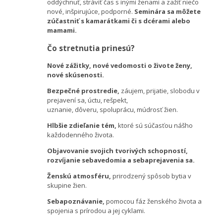
oddýchnuť, stráviť čas s inými ženami a zažiť niečo
nové, inšpirujúce, podporné.
Seminára sa môžete
zúčastniť s kamarátkami či s dcérami alebo
mamami.
Čo stretnutia prinesú?
Nové zážitky, nové vedomosti o živote ženy,
nové skúsenosti.
Bezpečné prostredie,
záujem,
prijatie, slobod
u
v
prejavení sa, úct
u
,
rešpekt,
uznanie,
dôveru,
spoluprác
u, múdrosť žien
.
Hlbšie zdieľanie
t
ém
,
ktoré sú súčasťou nášho
každodenného života.
Objavovanie svojich tvorivých schopností,
rozvíjanie sebavedomia a sebaprejavenia sa.
Žensk
ú
atmosfér
u
,
prirodzený spôsob bytia v
skupine žien.
Sebapoznávanie,
pomocou fáz ženského života a
spojenia s prírodou a jej cyklami.