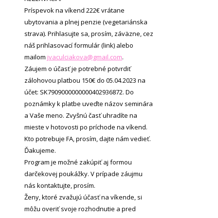
Príspevok na víkend 222€ vrátane
ubytovania a plnej penzie (vegetariánska
strava). Prihlasujte sa, prosím, záväzne, cez
náš prihlasovací formulár (link) alebo
mailom
jvaculciakova@gmail.com
.
Záujem o účasť je potrebné potvrdiť
zálohovou platbou 150€ do 05.04.2023 na
účet: SK7909000000000402936872. Do
poznámky k platbe uveďte názov seminára
a Vaše meno. Zvyšnú časť uhradíte na
mieste v hotovosti po príchode na víkend.
Kto potrebuje FA, prosím, dajte nám vedieť.
Ďakujeme.
Program je možné zakúpiť aj formou
darčekovej poukážky. V prípade záujmu
nás kontaktujte, prosím.
Ženy, ktoré zvažujú účasť na víkende, si
môžu overiť svoje rozhodnutie a pred