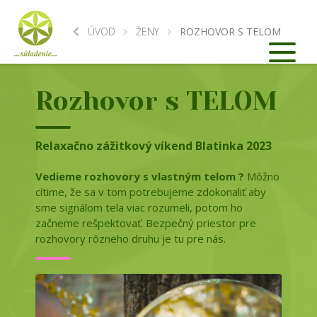
ÚVOD
ŽENY
ROZHOVOR S TELOM
Rozhovor s TELOM
Relaxačno zážitkový víkend Blatinka 2023
Vedieme rozhovory s vlastným telom ?
Môžno
cítime, že sa v tom potrebujeme zdokonaliť aby
sme signálom tela viac rozumeli, potom ho
začneme rešpektovať. Bezpečný priestor pre
rozhovory rôzneho druhu je tu pre nás.