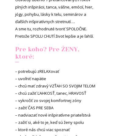
plných inšpirácii, tanca, vášne, emócií, hier,
jógy, pohybu, lásky k telu, seminárov a
ďalších inšpiratívnych stretnutí….
A sme tu, rozhodnuté tvoriť SPOLOČNE.
Pretože SPOLU CHUTÍ život lepšie a je ľahší.
Pre koho? Pre ŽENY,
ktoré:
– potrebujú zRELAXovať
– uvoľniť napätie
– chcú mať zdravý VZŤAH SO SVOJIM TELOM
– chcú zažiť ĽAHKOSŤ, tanec, HRAVOSŤ
– vykročiť zo svojej komfortnej zóny
– zažiť ČAS PRE SEBA
– nadviazať nové inšpiratívne priateľstvá
– zažiť si, aké to je, keď sú ženy spolu
– ktoré nás chcú viac spoznať