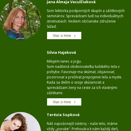
Jana Almaja Vaculčiaková
Som lektorka podporných skupín a zážitkových
seminárov. Sprevádzam ľudí na individuálnych
stretnutiach. Vediem občianske združenie
Súlad.
Viac o mne
Silvia Hajeková
Milujem tanec a jogu.
Som nadšená obdivovateľka ľudského tela v
pohybe. Fascinuje ma skúmať, objavovať,
pozorovať a prežívať prepojenie tela a mysle.
Rada sa delím o svoje skúsenosti a
sprevádzam ženy na ceste za ich vlastnými
zážitkami.
Viac o mne
Terézia Sopková
Náš najvzácnejší nástroj – naše telo, máme
vždy „poruke“. Prehovára k nám každý deň,