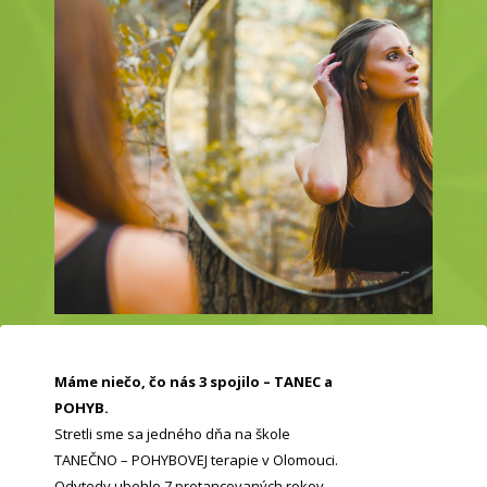
Máme niečo, čo nás 3 spojilo – TANEC a
POHYB.
Stretli sme sa jedného dňa na škole
TANEČNO – POHYBOVEJ terapie v Olomouci.
Odvtedy ubehlo 7 pretancovaných rokov