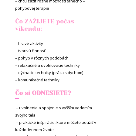
– chcú zažiť rôzne možnosti tanečno –
pohybovej terapie
Čo ZAŽIJETE počas
víkendu:
– hravé aktivity
– tvorivú činnosť
– pohyb v rôznych podobách
– relaxačné a uvoľňovacie techniky
– dýchacie techniky (práca s dychom)
– komunikačné techniky
Čo si ODNESIETE?
–
uvoľnenie a spojenie s vyšším vedomím
svojho tela
–
praktické inšpirácie, ktoré môžete použiť v
každodennom živote