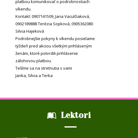
platbou komunikovať o podrobnostiach
víkendu.
Kontakt: 0907141509, Jana Vaculčiaková,
0902189888 Terézia Sopková, 0905362080
Silvia Hajeková
Podrobnejšie pokyny k víkendu posielame
týždeň pred akciou všetkým prihláseným
ženám, ktoré potvrdili prihlásenie
zálohovou platbou.
Tešíme sa na stretnutia s vami
Janka, Silvia a Terka
Lektori