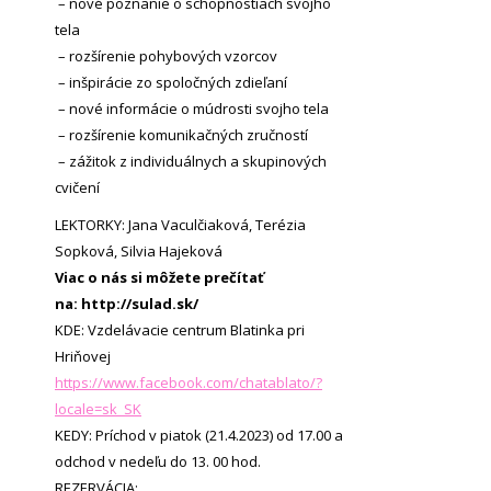
–
nové poznanie o schopnostiach svojho
tela
–
rozšírenie pohybových vzorcov
–
inšpirácie zo spoločných zdieľaní
–
nové informácie o múdrosti svojho tela
–
rozšírenie komunikačných zručností
–
zážitok z individuálnych a skupinových
cvičení
LEKTORKY: Jana Vaculčiaková, Terézia
Sopková, Silvia Hajeková
Viac o nás si môžete prečítať
na: http://sulad.sk/
KDE: Vzdelávacie centrum Blatinka pri
Hriňovej
https://www.facebook.com/
chatablato/?
locale=sk_SK
KEDY: Príchod v piatok (21.4.2023) od 17.00 a
odchod v nedeľu do 13. 00 hod.
REZERVÁCIA: