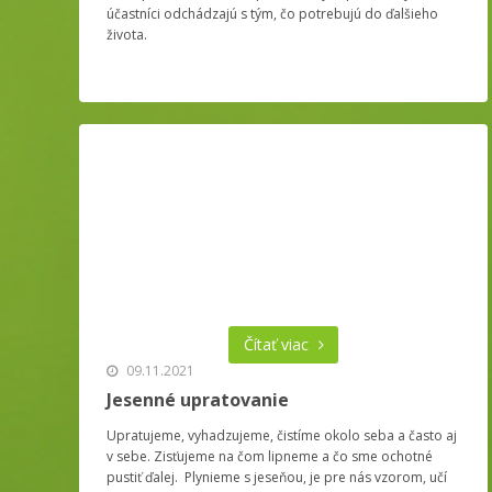
účastníci odchádzajú s tým, čo potrebujú do ďalšieho
života.
Čítať viac
09.11.2021
Jesenné upratovanie
Upratujeme, vyhadzujeme, čistíme okolo seba a často aj
v sebe. Zisťujeme na čom lipneme a čo sme ochotné
pustiť ďalej. Plynieme s jeseňou, je pre nás vzorom, učí