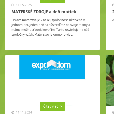
11.05.2025
MATERSKÉ ZDROJE a deň matiek
Oslava materstva je v našej spoločnosti ukotvená v
A
jednom dni. Jeden deň sa sústredíme na svoje mamy a
máme možnosť poďakovať im. Takto osviežujeme náš
spoločný vzťah. Materstvo je omnoho viac.
Čítať viac
11.11.2024