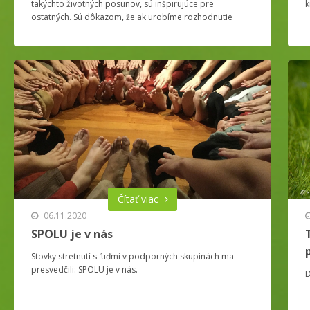
takýchto životných posunov, sú inšpirujúce pre
k
ostatných. Sú dôkazom, že ak urobíme rozhodnutie
smerujúce k rastu, sprievodcovia a možnosti ako kráčať
svojou cestou prichádzajú.
Čítať viac
06.11.2020
SPOLU je v nás
Stovky stretnutí s ľuďmi v podporných skupinách ma
presvedčili: SPOLU je v nás.
D