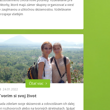
aždodenného života nové podnety. Vzdelávanie pre
ektorky, ktoré majú zámer skupiny organizovať a viesť
e zaujímavou a užitočnou skúsenosťou. Vzdelávanie
rospeje všetkým
Čítať viac
24.01.2022
Tvorím si svoj život
ada zdieľam svoje skúsenosti a odovzdávam ich ďalej
ri rozhovoroch alebo na tvorivých stretnutiach. Spájať