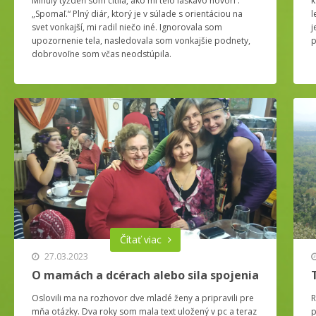
Minulý týždeň som cítila, ako mi telo láskavo hovorí :
k
„Spomaľ.“ Plný diár, ktorý je v súlade s orientáciou na
l
svet vonkajší, mi radil niečo iné. Ignorovala som
j
upozornenie tela, nasledovala som vonkajšie podnety,
p
dobrovoľne som včas neodstúpila.
Čítať viac
27.03.2023
O mamách a dcérach alebo sila spojenia
Oslovili ma na rozhovor dve mladé ženy a pripravili pre
R
mňa otázky. Dva roky som mala text uložený v pc a teraz
p