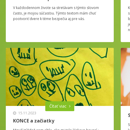
V každodennom živote sa stretávam s týmto slovom
K
často, je mojou súčasťou. Týmto textom mám chuť
s
pootvoriť dvere k téme bezpečia aj pre vás.
b
j
n
Čítať viac
15.11.2023
KONCE a začiatky
S