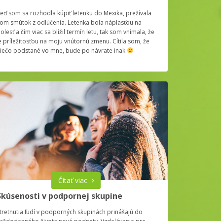
eď som sa rozhodla kúpiť letenku do Mexika, prežívala
om smútok z odlúčenia. Letenka bola náplasťou na
olesť a čím viac sa blížil termín letu, tak som vnímala, že
e príležitosťou na moju vnútornú zmenu. Cítila som, že
iečo podstané vo mne, bude po návrate inak
Čítať viac
Skúsenosti v podpornej skupine
tretnutia ľudí v podporných skupinách prinášajú do