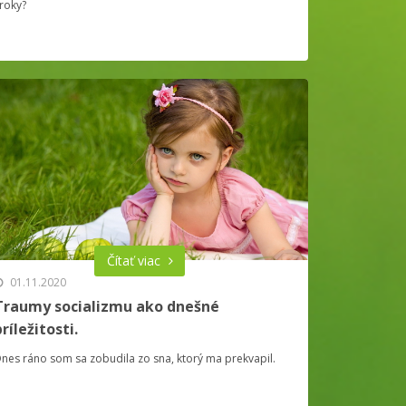
roky?
Čítať viac
01.11.2020
Traumy socializmu ako dnešné
príležitosti.
nes ráno som sa zobudila zo sna, ktorý ma prekvapil.