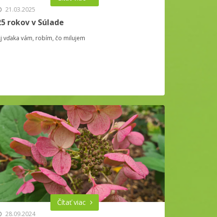
21.03.2025
25 rokov v Súlade
j vďaka vám, robím, čo milujem
Čítať viac
28.09.2024