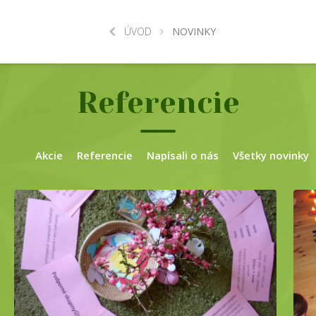
ÚVOD
NOVINKY
Referencie
Akcie
Referencie
Napísali o nás
Všetky novinky