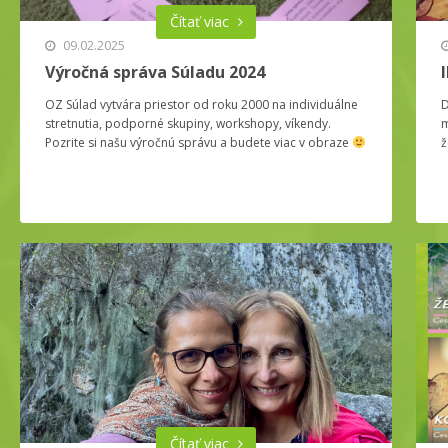
Čítať viac
09.02.2025
Výročná správa Súladu 2024
OZ Súlad vytvára priestor od roku 2000 na individuálne
D
stretnutia, podporné skupiny, workshopy, víkendy.
m
Pozrite si našu výročnú správu a budete viac v obraze
ž
Čítať viac