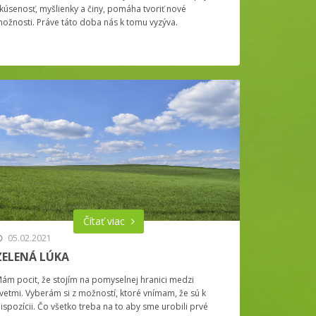
kúsenosť, myšlienky a činy, pomáha tvoriť nové
ožnosti. Práve táto doba nás k tomu vyzýva.
Čítať viac
05.02.2021
ZELENÁ LÚKA
ám pocit, že stojím na pomyselnej hranici medzi
vetmi. Vyberám si z možností, ktoré vnímam, že sú k
ispozícii. Čo všetko treba na to aby sme urobili prvé