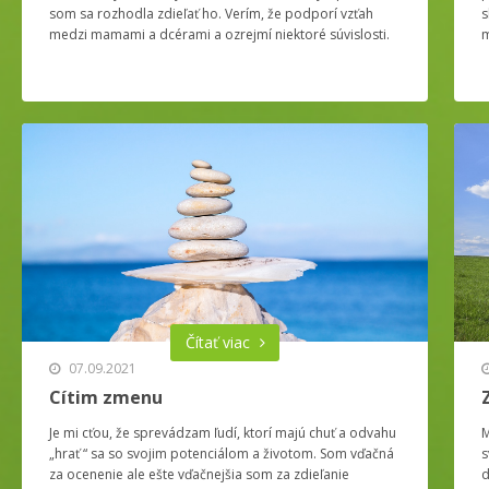
som sa rozhodla zdieľať ho. Verím, že podporí vzťah
s
medzi mamami a dcérami a ozrejmí niektoré súvislosti.
m
Čítať viac
07.09.2021
Cítim zmenu
Je mi cťou, že sprevádzam ľudí, ktorí majú chuť a odvahu
M
„hrať “ sa so svojim potenciálom a životom. Som vďačná
s
za ocenenie ale ešte vďačnejšia som za zdieľanie
d