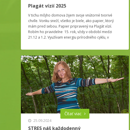
Plagát vízií 2025
V tichu môjho domova žijem svoje vnútorné tvorivé
chvíle. Vonku sneží, všetko je biele, ako papier, ktorý
mám pred sebou. Papier pripravený na Plagát vízií.
Robím ho pravidelne 15. rok, vždy v období medzi
21.12 a 1.2. Využívam energiu prírodného cyklu, v
ktorom sa práve nachádzame a aj takto sa v prítomnej
chvíli pripravujem na obdobie, ktoré sa otvára.
Čítať viac
25.09.2024
STRES náš každodenný