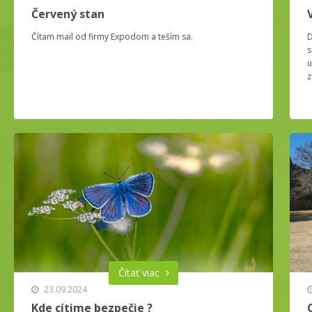
Červený stan
Čítam mail od firmy Expodom a teším sa.
D
s
u
z
Čítať viac
23.09.2024
Kde cítime bezpečie ?