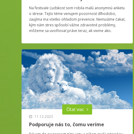
Na festivale Ľudskosť som robila malú anonymnú anketu
o strese. Tejto téme venujem pozornosť dlhodobo,
zaujíma ma všetko ohľadom prevencie. Nemusíme čakať,
kým nám stres spôsobí vážne zdravotné problémy,
môžeme sa uvoľňovať práve teraz, ak vieme ako.
Čítať viac
11.12.2023
Podporuje nás to, čomu veríme