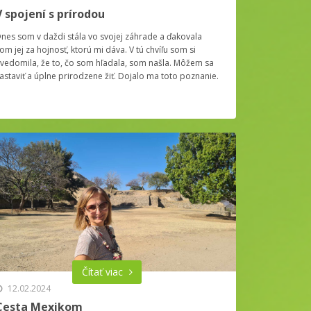
V spojení s prírodou
nes som v daždi stála vo svojej záhrade a ďakovala
om jej za hojnosť, ktorú mi dáva. V tú chvíľu som si
vedomila, že to, čo som hľadala, som našla. Môžem sa
astaviť a úplne prirodzene žiť. Dojalo ma toto poznanie.
Čítať viac
12.02.2024
Cesta Mexikom