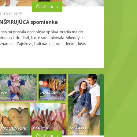
Čítať viac
16.11.2025
INŠPIRUJÚCA spomienka
nes mi pristala v schránke správa. Vrátila ma do
inulosti, do chvíľ, ktoré som milovala. Víkendy so
enami na Zaježovej boli naozaj pohladením duše.
Čítať viac