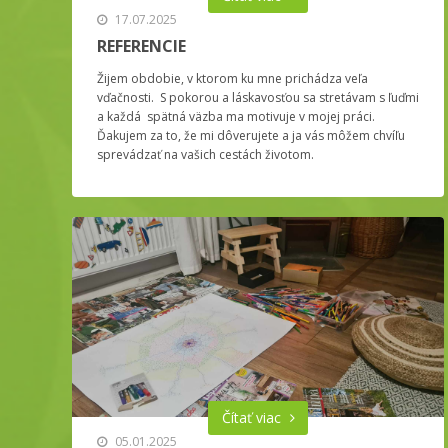
17.07.2025
REFERENCIE
Žijem obdobie, v ktorom ku mne prichádza veľa
vďačnosti. S pokorou a láskavosťou sa stretávam s ľuďmi
a každá spätná väzba ma motivuje v mojej práci.
Ďakujem za to, že mi dôverujete a ja vás môžem chvíľu
sprevádzať na vašich cestách životom.
Čítať viac
05.01.2025