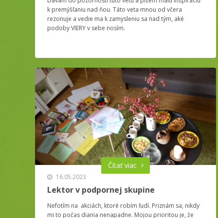
Dávam do pozornosti túto vetu a píšem malú inšpiráciu
k premýšľaniu nad ňou. Táto veta mnou od včera
rezonuje a vedie ma k zamysleniu sa nad tým, aké
podoby VIERY v sebe nosím.
Čítať viac
16.05.2023
Lektor v podpornej skupine
Nefotím na akciách, ktoré robím ľudí. Priznám sa, nikdy
mi to počas diania nenapadne. Mojou prioritou je, že