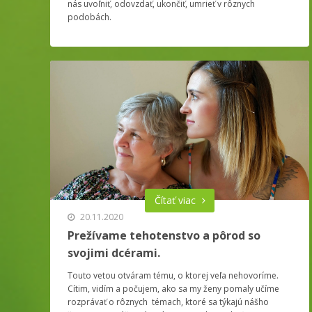
nás uvoľniť, odovzdať, ukončiť, umrieť v rôznych
podobách.
Čítať viac
20.11.2020
Prežívame tehotenstvo a pôrod so
svojimi dcérami.
Touto vetou otváram tému, o ktorej veľa nehovoríme.
Cítim, vidím a počujem, ako sa my ženy pomaly učíme
rozprávať o rôznych témach, ktoré sa týkajú nášho